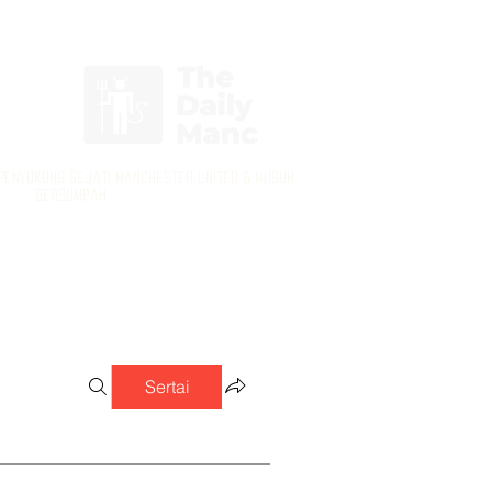
Log masuk / Daftar masuk
 Penyokong Sejati Manchester United & Musuh
Bersumpah
Sertai