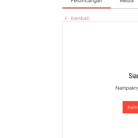
Perbincangan
Media
Kembali
Sia
Nampaknya
Kemb