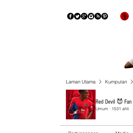
Blog
Mengenai
More
Laman Utama
Kumpulan
Red Devil 😈 Fan
Umum
·
1531 ahli