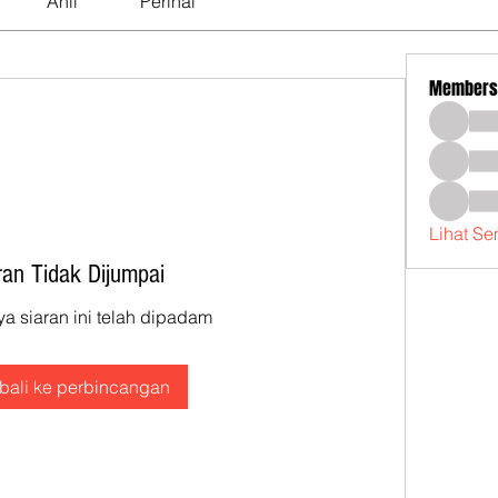
Ahli
Perihal
Members
Lihat Se
ran Tidak Dijumpai
 siaran ini telah dipadam
ali ke perbincangan