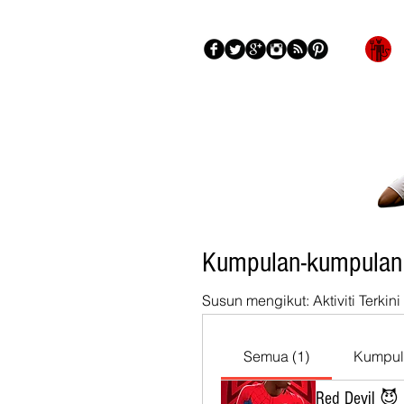
Blog
Mengenai
More
Kumpulan-kumpulan
Susun mengikut:
Aktiviti Terkini
Semua (1)
Kumpul
Red Devil 😈