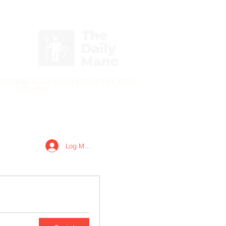
Log masuk / Daftar masuk
 Penyokong Sejati Manchester United & Musuh
Bersumpah
Log Masuk