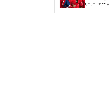
Umum
·
1532 a