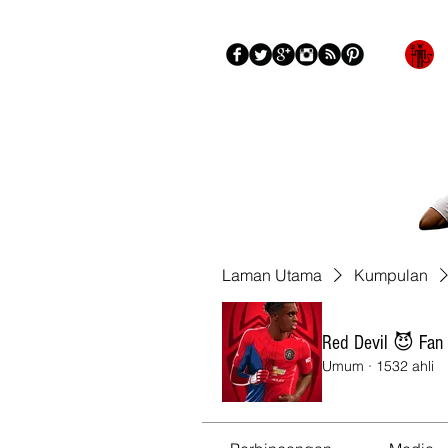
Blog
Mengenai
More
Laman Utama
Kumpulan
Red Devil 😈 Fan
Umum
·
1532 ahli