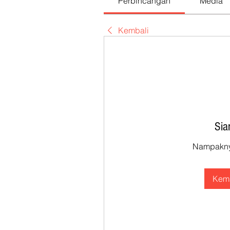
Perbincangan
Media
Kembali
Sia
Nampaknya
Kemb