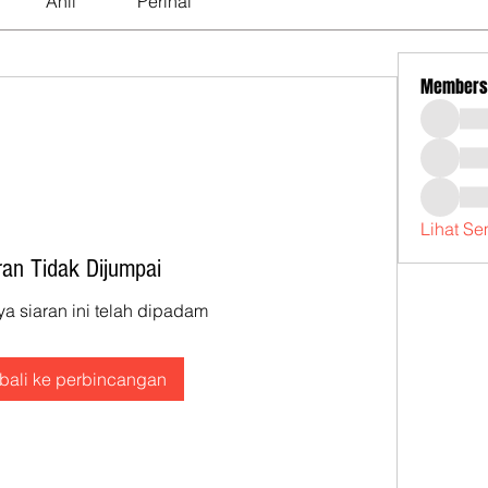
Ahli
Perihal
Members
Lihat Se
ran Tidak Dijumpai
 siaran ini telah dipadam
ali ke perbincangan