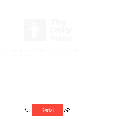
Log masuk / Daftar masuk
 Penyokong Sejati Manchester United & Musuh
Bersumpah
Sertai