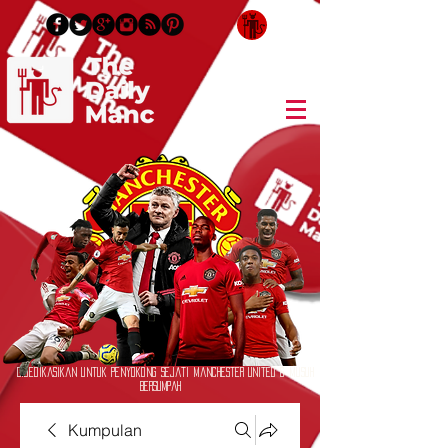
Log masuk / Daftar masuk
Didedikasikan untuk Penyokong Sejati Manchester United & Musuh
Bersumpah
Kumpulan