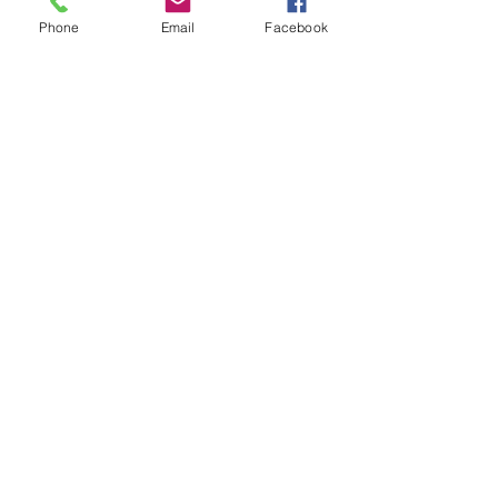
Lihat Semua Ahli (1532)
Phone
Email
Facebook
Juga terdapat dalam
Suka dengan apa yang anda baca?
Sumbang sekarang
dan bantu saya
memberikan kandungan dan analisis
segar untuk pembaca saya