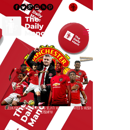
Log masuk / Daftar masuk
Didedikasikan untuk Penyokong Sejati Manchester United & Musuh
Bersumpah