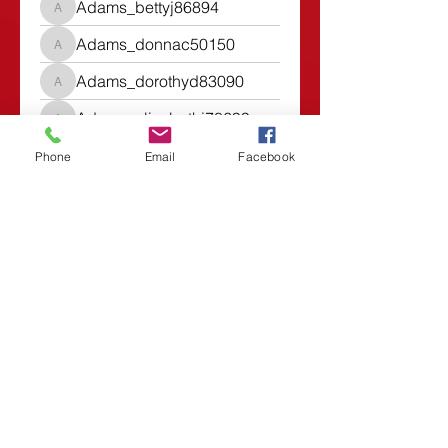
Adams_bettyj86894
Adams_bettyj86894
Adams_donnac50150
Adams_donnac50150
Adams_dorothyd83090
Adams_dorothyd83090
Adams_elizabethj78699
Adams_elizabethj78699
Addison
Phone
Email
Facebook
adgenius51
adgenius51
Juga terdapat dalam