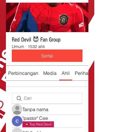
Red Devil 😈 Fan Group
Umum
·
1532 ahli
Sertai
Perbincangan
Media
Ahli
Perihal
Tanpa nama
"pastor" Cee
Top Red Devil