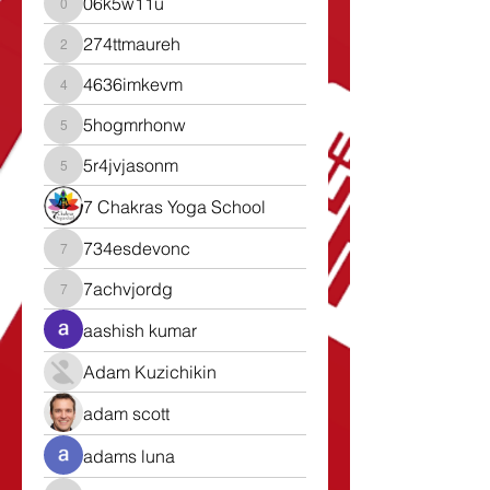
06k5w11u
06k5w11u
274ttmaureh
274ttmaureh
4636imkevm
4636imkevm
5hogmrhonw
5hogmrhonw
5r4jvjasonm
5r4jvjasonm
7 Chakras Yoga School
734esdevonc
734esdevonc
7achvjordg
7achvjordg
aashish kumar
Adam Kuzichikin
adam scott
adams luna