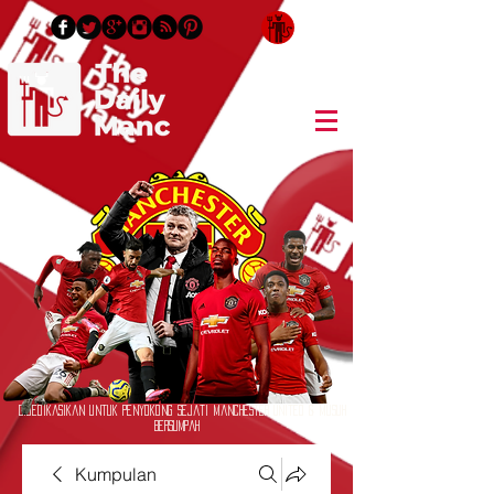
Log masuk / Daftar masuk
Didedikasikan untuk Penyokong Sejati Manchester United & Musuh
Bersumpah
Kumpulan